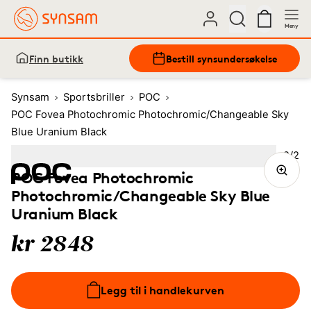
Meny
Finn butikk
Bestill synsundersøkelse
Synsam
Sportsbriller
POC
POC Fovea Photochromic Photochromic/Changeable Sky
Blue Uranium Black
Bilde
2
/
2
Image
1
Image
(Current image)
2
POC Fovea Photochromic
Photochromic/Changeable Sky Blue
Uranium Black
kr 2848
Legg til i handlekurven