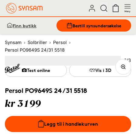
Meny
Finn butikk
Bestill synsundersøkelse
Synsam
Solbriller
Persol
Persol PO9649S 24/31 5518
Bilde
2
/
3
Image
1
Image
(Current image)
2
Image
3
Test online
Vis i 3D
Persol PO9649S 24/31 5518
kr 3199
Legg til i handlekurven