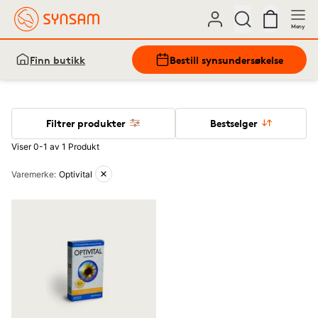
Meny
Finn butikk
Bestill synsundersøkelse
Filtrer produkter
Bestselger
Viser 0-1 av 1 Produkt
Aktive filtre
Varemerke
:
Optivital