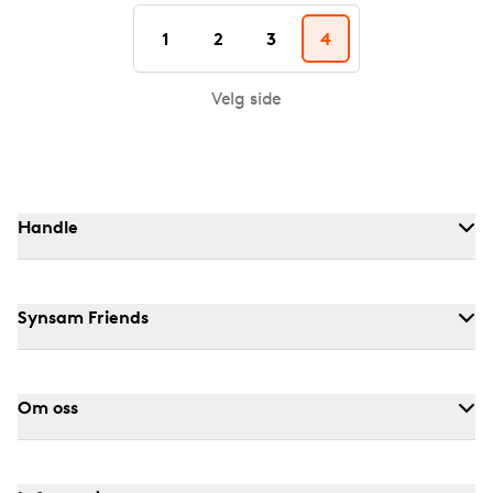
1
2
3
4
Velg side
Handle
Synsam Friends
Om oss