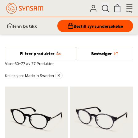
Meny
Finn butikk
Bestill synsundersøkelse
Filtrer produkter
Bestselger
Viser 60-77 av 77 Produkter
Aktive filtre
Kolleksjon
:
Made in Sweden