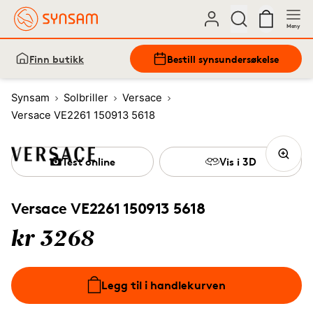
Meny
Finn butikk
Bestill synsundersøkelse
Synsam
Solbriller
Versace
Versace VE2261 150913 5618
Test online
Vis i 3D
Versace VE2261 150913 5618
kr 3268
Legg til i handlekurven