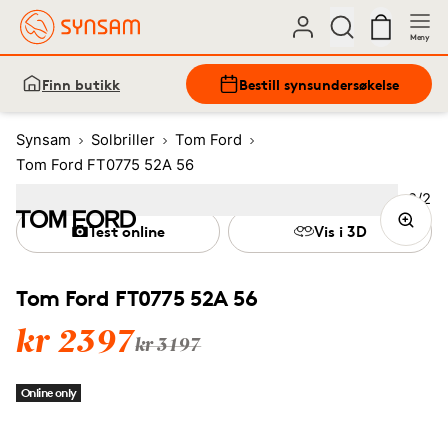
Meny
Finn butikk
Bestill synsundersøkelse
Synsam
Solbriller
Tom Ford
Tom Ford FT0775 52A 56
Bilde
2
/
2
Image
1
Image
(Current image)
2
Test online
Vis i 3D
Tom Ford FT0775 52A 56
kr 2397
kr 3197
Online only