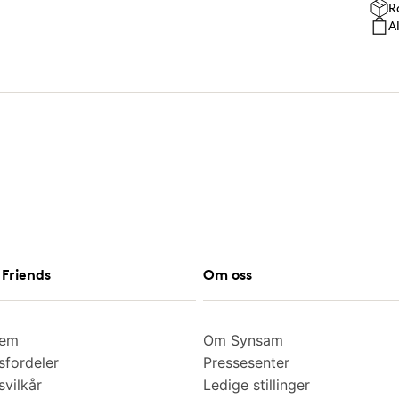
R
A
Friends
Om oss
lem
Om Synsam
fordeler
Pressesenter
vilkår
Ledige stillinger