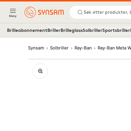
Søk etter produkter, 
Meny
Brilleabonnement
Briller
Brilleglass
Solbriller
Sportsbriller
Synsam
Solbriller
Ray-Ban
Ray-Ban Meta W