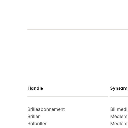
Handle
Synsam 
Brilleabonnement
Bli med
Briller
Medlems
Solbriller
Medlems