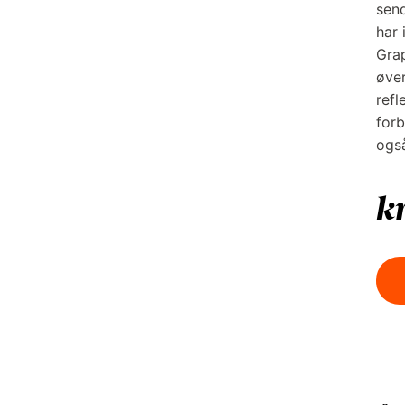
send
har 
Grap
øver
refl
forb
ogs
k