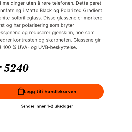
 meldinger uten å røre telefonen. Dette paret
innfatning i Matte Black og Polarized Gradient
hite-solbrilleglass. Disse glassene er mørkere
st og har polarisering som bryter
eksjonene og reduserer gjenskinn, noe som
edrer kontrasten og skarpheten. Glassene gir
å 100 % UVA- og UVB-beskyttelse.
r 5240
Legg til i handlekurven
Sendes innen 1-2 ukedager