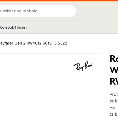
butikker og innhold
Kontaktlinser
ayfarer Gen 2 RW4012 601ST3 5322
R
W
R
Prod
er b
Holl
ta b