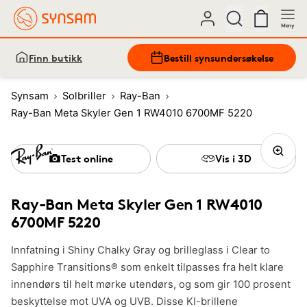
Meny
Finn butikk
Bestill synsundersøkelse
Synsam
Solbriller
Ray-Ban
Ray-Ban Meta Skyler Gen 1 RW4010 6700MF 5220
Test online
Vis i 3D
Ray-Ban Meta Skyler Gen 1 RW4010
6700MF 5220
Innfatning i Shiny Chalky Gray og brilleglass i Clear to
Sapphire Transitions® som enkelt tilpasses fra helt klare
innendørs til helt mørke utendørs, og som gir 100 prosent
beskyttelse mot UVA og UVB. Disse KI-brillene