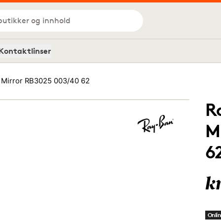
butikker og innhold
Kontaktlinser
 Mirror RB3025 003/40 62
R
M
6
k
Onlin