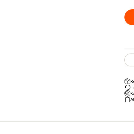
R
F
K
A