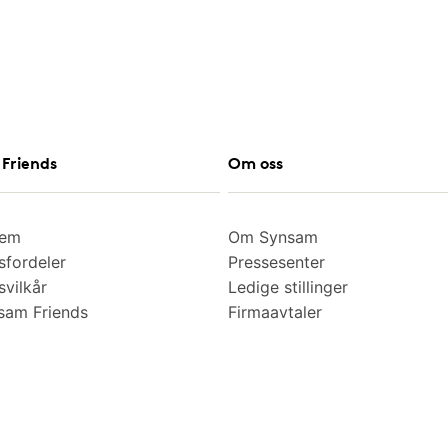
Friends
Om oss
lem
Om Synsam
fordeler
Pressesenter
vilkår
Ledige stillinger
am Friends
Firmaavtaler