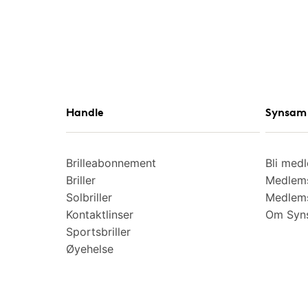
Handle
Synsam 
Brilleabonnement
Bli med
Briller
Medlems
Solbriller
Medlems
Kontaktlinser
Om Syns
Sportsbriller
Øyehelse