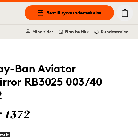
Bestill synsundersøkelse
Mine sider
Finn butikk
Kundeservice
ay-Ban Aviator
irror RB3025 003/40
2
r 1372
e only