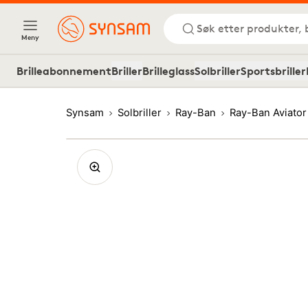
Søk etter produkter, 
Meny
Brilleabonnement
Briller
Brilleglass
Solbriller
Sportsbriller
Synsam
Solbriller
Ray-Ban
Ray-Ban Aviator