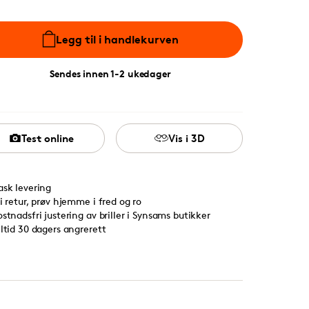
Legg til i handlekurven
Sendes innen 1-2 ukedager
Test online
Vis i 3D
ask levering
ri retur, prøv hjemme i fred og ro
ostnadsfri justering av briller i Synsams butikker
lltid 30 dagers angrerett