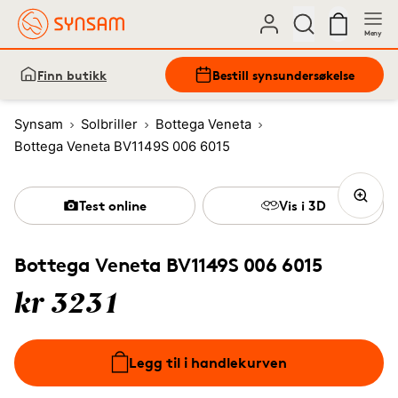
Meny
Finn butikk
Bestill synsundersøkelse
Synsam
Solbriller
Bottega Veneta
Bottega Veneta BV1149S 006 6015
Test online
Vis i 3D
Bottega Veneta BV1149S 006 6015
kr 3231
Legg til i handlekurven