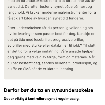
med en forundersøkelse for å få et første inntrykk av
synet ditt. Deretter tester vi synet både på nært og
langt hold. Vi bruker moderne måleinstrumenter for å
få et klart bilde av hvordan synet ditt fungerer.
Etter undersøkelsen får du personlig veiledning om
hvilke løsninger som passer best for deg. Kanskje er
det på tide med
lesebriller
,
progressive briller
,
solbriller med styrke
eller
databriller
til jobb? Til slutt
er det tid for å velge innfatning. Våre ansatte hjelper
deg gjerne med valg av farge, form og materiale. Når
du har bestemt deg, sendes brillene til produksjon, og
du får en SMS når de er klare til henting.
Derfor bør du ta en synsundersøkelse
Det er viktig å kontrollere synet regelmessig.