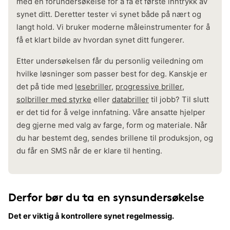
med en forundersøkelse for å få et første inntrykk av
synet ditt. Deretter tester vi synet både på nært og
langt hold. Vi bruker moderne måleinstrumenter for å
få et klart bilde av hvordan synet ditt fungerer.
Etter undersøkelsen får du personlig veiledning om
hvilke løsninger som passer best for deg. Kanskje er
det på tide med
lesebriller
,
progressive briller
,
solbriller med styrke
eller
databriller
til jobb? Til slutt
er det tid for å velge innfatning. Våre ansatte hjelper
deg gjerne med valg av farge, form og materiale. Når
du har bestemt deg, sendes brillene til produksjon, og
du får en SMS når de er klare til henting.
Derfor bør du ta en synsundersøkelse
Det er viktig å kontrollere synet regelmessig.