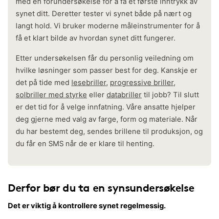
med en forundersøkelse for å få et første inntrykk av
synet ditt. Deretter tester vi synet både på nært og
langt hold. Vi bruker moderne måleinstrumenter for å
få et klart bilde av hvordan synet ditt fungerer.
Etter undersøkelsen får du personlig veiledning om
hvilke løsninger som passer best for deg. Kanskje er
det på tide med
lesebriller
,
progressive briller
,
solbriller med styrke
eller
databriller
til jobb? Til slutt
er det tid for å velge innfatning. Våre ansatte hjelper
deg gjerne med valg av farge, form og materiale. Når
du har bestemt deg, sendes brillene til produksjon, og
du får en SMS når de er klare til henting.
Derfor bør du ta en synsundersøkelse
Det er viktig å kontrollere synet regelmessig.