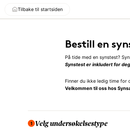
Tilbake til startsiden
Bestill en syn
På tide med en synstest? Syns
Synstest er inkludert for d
Finner du ikke ledig time for
Velkommen til oss hos Syns
Du er på steg 1 av 4, velg undersøkelsestype.
1
Velg undersøkelsestype