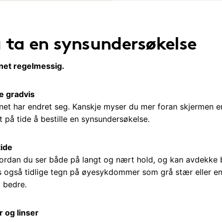
 ta en synsundersøkelse
ynet regelmessig.
te gradvis
et har endret seg. Kanskje myser du mer foran skjermen enn
 på tide å bestille en synsundersøkelse.
ide
ordan du ser både på langt og nært hold, og kan avdekke be
 også tidlige tegn på øyesykdommer som grå stær eller end
 bedre.
er og linser