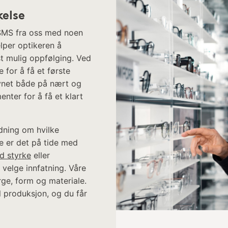
kelse
n SMS fra oss med noen
lper optikeren å
st mulig oppfølging. Ved
 for å få et første
 synet både på nært og
nter for å få et klart
edning om hvilke
e er det på tide med
ed styrke
eller
 å velge innfatning. Våre
rge, form og materiale.
l produksjon, og du får