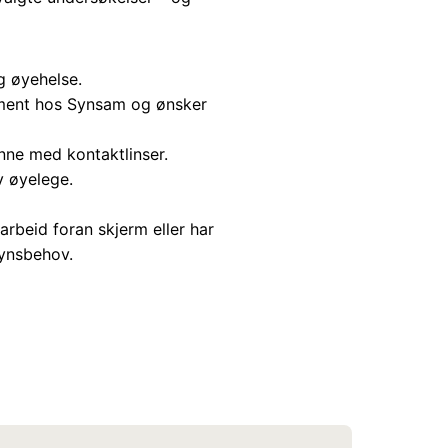
g øyehelse.
nement hos Synsam og ønsker
nne med kontaktlinser.
v øyelege.
 arbeid foran skjerm eller har
ynsbehov.​