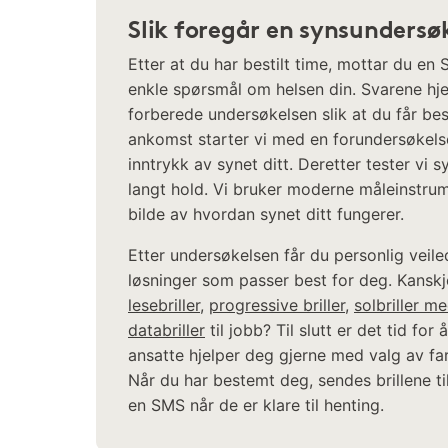
Slik foregår en synsundersø
Etter at du har bestilt time, mottar du e
enkle spørsmål om helsen din. Svarene hje
forberede undersøkelsen slik at du får be
ankomst starter vi med en forundersøkelse
inntrykk av synet ditt. Deretter tester vi
langt hold. Vi bruker moderne måleinstrume
bilde av hvordan synet ditt fungerer.
Etter undersøkelsen får du personlig veil
løsninger som passer best for deg. Kanskj
lesebriller
,
progressive briller
,
solbriller m
databriller
til jobb? Til slutt er det tid for
ansatte hjelper deg gjerne med valg av fa
Når du har bestemt deg, sendes brillene ti
en SMS når de er klare til henting.