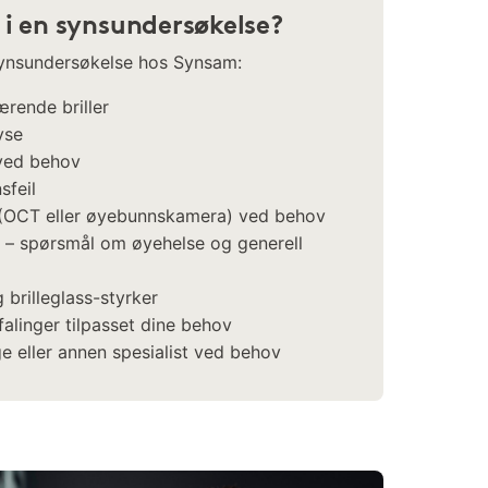
 i en synsundersøkelse?
 synsundersøkelse hos Synsam:
ærende briller
yse
 ved behov
sfeil
 (OCT eller øyebunnskamera) ved behov
– spørsmål om øyehelse og generell
 brilleglass-styrker
falinger tilpasset dine behov
ge eller annen spesialist ved behov