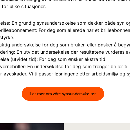
 for ulike situasjoner.
ehelse: En grundig synsundersøkelse som dekker både syn o
brilleabonnement: For deg som allerede har et brilleabon
styrke.
yaktig undersøkelse for deg som bruker, eller ønsker å begy
ering: En utvidet undersøkelse der resultatene vurderes a
else (utvidet tid): For deg som ønsker ekstra tid.
vernebriller: En undersøkelse for deg som trenger briller til
or øyeskader. Vi tilpasser løsningene etter arbeidsmiljø og s
Les mer om våre synsundersøkelser