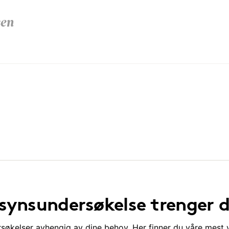
sen
 synsundersøkelse trenger 
ersøkelser avhengig av dine behov. Her finner du våre mest