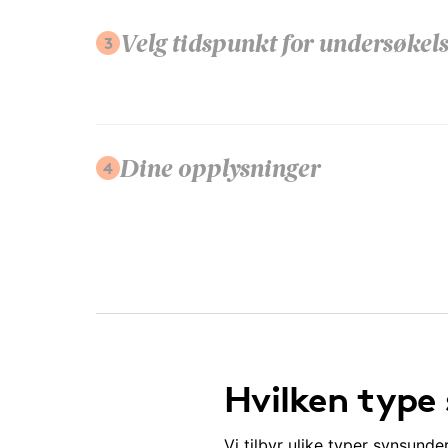
3
Velg tidspunkt for undersøkel
4
Dine opplysninger
Hvilken type
Vi tilbyr ulike typer synsund