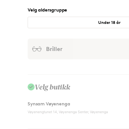
Velg aldersgruppe
Under 18 år
Briller
Velg butikk
Synsam Vøyenenga
Vøyenengtunet 14, Vøyenenga Senter, Vøyenenga