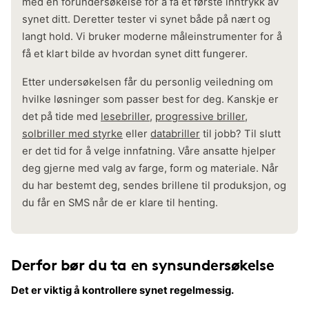
med en forundersøkelse for å få et første inntrykk av
synet ditt. Deretter tester vi synet både på nært og
langt hold. Vi bruker moderne måleinstrumenter for å
få et klart bilde av hvordan synet ditt fungerer.
Etter undersøkelsen får du personlig veiledning om
hvilke løsninger som passer best for deg. Kanskje er
det på tide med
lesebriller
,
progressive briller
,
solbriller med styrke
eller
databriller
til jobb? Til slutt
er det tid for å velge innfatning. Våre ansatte hjelper
deg gjerne med valg av farge, form og materiale. Når
du har bestemt deg, sendes brillene til produksjon, og
du får en SMS når de er klare til henting.
Derfor bør du ta en synsundersøkelse
Det er viktig å kontrollere synet regelmessig.