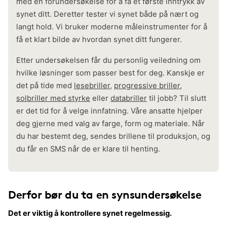
med en forundersøkelse for å få et første inntrykk av
synet ditt. Deretter tester vi synet både på nært og
langt hold. Vi bruker moderne måleinstrumenter for å
få et klart bilde av hvordan synet ditt fungerer.
Etter undersøkelsen får du personlig veiledning om
hvilke løsninger som passer best for deg. Kanskje er
det på tide med
lesebriller
,
progressive briller
,
solbriller med styrke
eller
databriller
til jobb? Til slutt
er det tid for å velge innfatning. Våre ansatte hjelper
deg gjerne med valg av farge, form og materiale. Når
du har bestemt deg, sendes brillene til produksjon, og
du får en SMS når de er klare til henting.
Derfor bør du ta en synsundersøkelse
Det er viktig å kontrollere synet regelmessig.