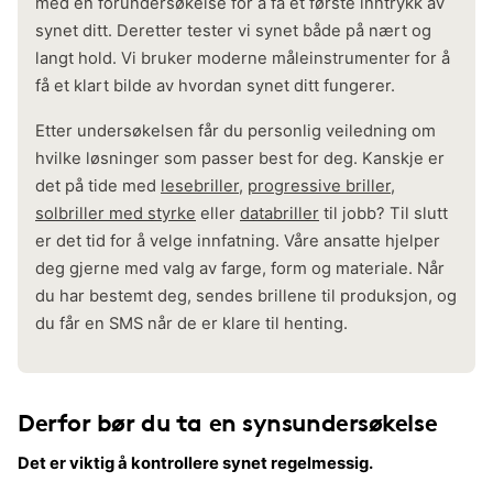
med en forundersøkelse for å få et første inntrykk av
synet ditt. Deretter tester vi synet både på nært og
langt hold. Vi bruker moderne måleinstrumenter for å
få et klart bilde av hvordan synet ditt fungerer.
Etter undersøkelsen får du personlig veiledning om
hvilke løsninger som passer best for deg. Kanskje er
det på tide med
lesebriller
,
progressive briller
,
solbriller med styrke
eller
databriller
til jobb? Til slutt
er det tid for å velge innfatning. Våre ansatte hjelper
deg gjerne med valg av farge, form og materiale. Når
du har bestemt deg, sendes brillene til produksjon, og
du får en SMS når de er klare til henting.
Derfor bør du ta en synsundersøkelse
Det er viktig å kontrollere synet regelmessig.